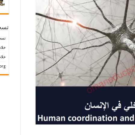
تسج
تسج
خلاصات ed
خلاص
org