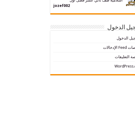
اسلامية صف ثاني عشر فصل اول
jozef002
يل الدخول
يل الدخول
Fe الإدخالات
ة التعليقات
WordPress.