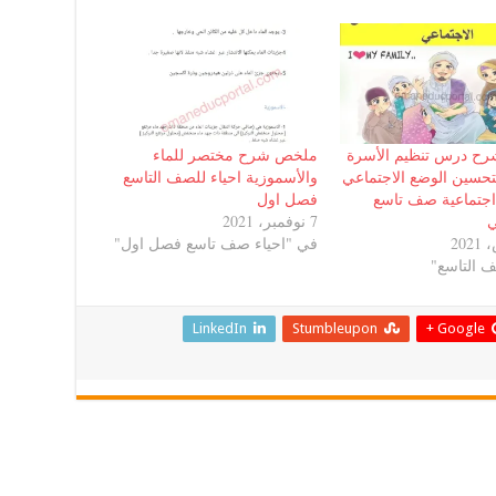
ح درس تنظيم الأسرة
ملخص شرح مختصر للماء
بتحسين الوضع الاجتماعي
والأسموزية احياء للصف التاسع
جتماعية صف تاسع
فصل اول
ي
7 نوفمبر، 2021
في "احياء صف تاسع فصل اول"
 التاسع"
LinkedIn
Stumbleupon
Google +