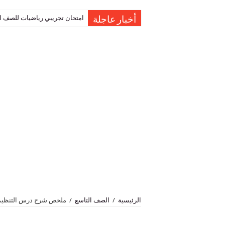
امتحان تجريبي رياضيات للصف العاشر نهاية الفصل 
حل اسئلة درس المعطي المانع ا
أخبار عاجلة
الرئيسية
/
الصف التاسع
/
ملخص شرح درس التنظيم ف