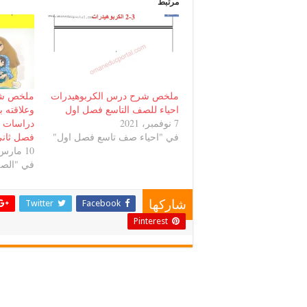
مرتبط
ملخص شرح درس الكربوهيدرات
ملخص شر
احياء للصف التاسع فصل اول
وعلاقته 
7 نوفمبر، 2021
دراسات ا
في "احياء صف تاسع فصل اول"
فصل ثان
10 مارس، 2021
في "الصف
Twitter
Facebook
شاركها
Pinterest