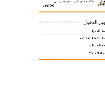
اسلامية صف ثاني عشر فصل اول
jozef002
يل الدخول
يل الدخول
Fe الإدخالات
ة التعليقات
WordPress.