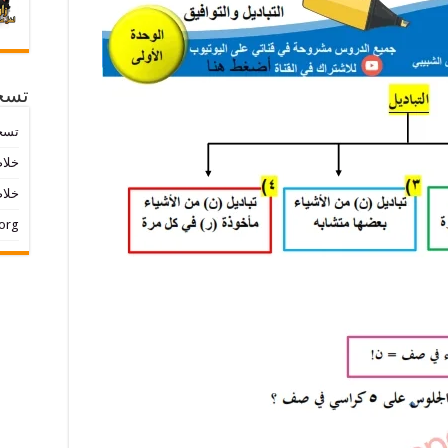
تسج
تسج
خلاصات ed
خلاص
org