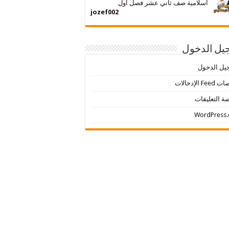
اسلامية صف ثاني عشر فصل اول
jozef002
يل الدخول
يل الدخول
Fe الإدخالات
ة التعليقات
WordPress.