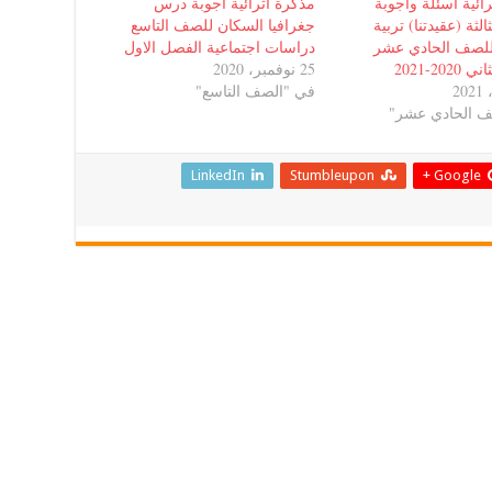
ائية اسئلة واجوبة
مذكرة اثرائية اجوبة درس
الثة (عقيدتنا) تربية
جغرافيا السكان للصف التاسع
للصف الحادي عشر
دراسات اجتماعية الفصل الاول
20-2021
25 نوفمبر، 2020
في "الصف التاسع"
ف الحادي عشر"
LinkedIn
Stumbleupon
Google +