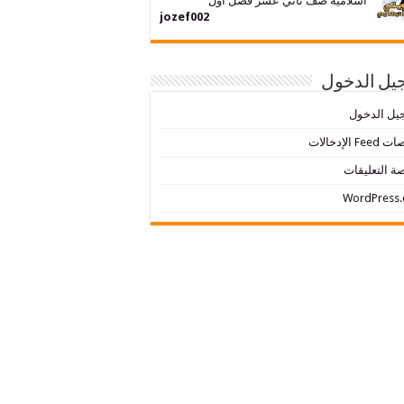
اسلامية صف ثاني عشر فصل اول
jozef002
يل الدخول
يل الدخول
Fe الإدخالات
ة التعليقات
WordPress.