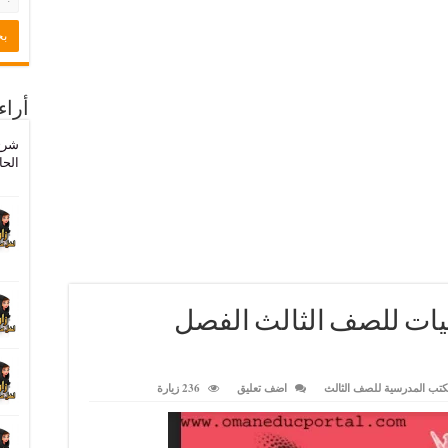
أراء
شرح
الحا
يات للصف الثالث الفصل
كتب المدرسية للصف الثالث
اضف تعليق
236 زيارة