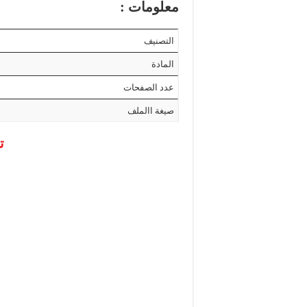
معلومات :
التصنيف
المادة
عدد الصفحات
صيغة االملف
ت