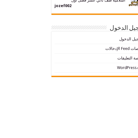
اسلامية صف ثاني عشر فصل اول
jozef002
يل الدخول
يل الدخول
Fe الإدخالات
ة التعليقات
WordPress.