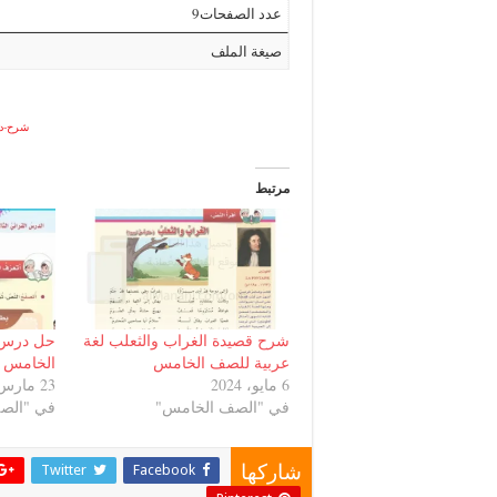
عدد الصفحات9
صيغة الملف
شرح-در
مرتبط
شرح قصيدة الغراب والثعلب لغة
حل درس 
عربية للصف الخامس
الخامس ل
6 مايو، 2024
23 مارس، 2022
في "الصف الخامس"
في "الص
Twitter
Facebook
شاركها