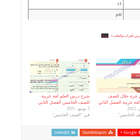
15
pdf
س-الغراب-والثعلب-1
تنزيل
جرة جلال للصف
شرح درس العلم لغة عربية
غة عربية الفصل الثاني
للصف الخامس الفصل الثاني
2 يونيو، 2021
ف الخامس"
في "الصف الخامس"
LinkedIn
Stumbleupon
Google +