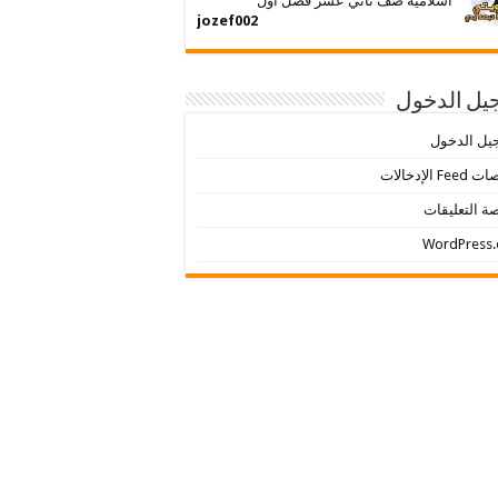
اسلامية صف ثاني عشر فصل اول
jozef002
يل الدخول
يل الدخول
Fe الإدخالات
ة التعليقات
WordPress.