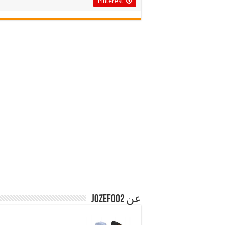
Pinterest
عن jozef002