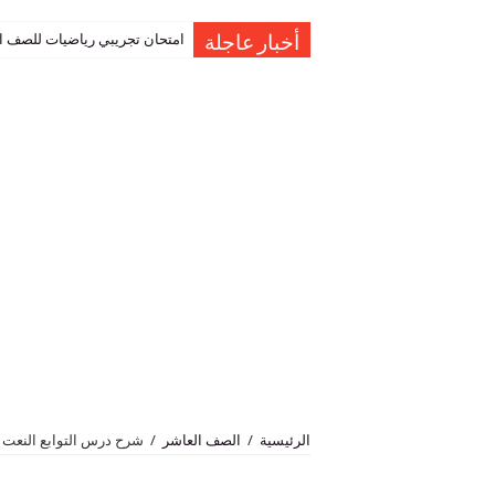
امتحان تجريبي رياضيات للصف العاشر نهاية الفصل 
حل اسئلة درس المعطي المانع ا
أخبار عاجلة
الرئيسية
/
الصف العاشر
/
شرح درس التوابع النعت ل