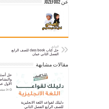
عن jozef002
السابق
حل كتاب class book للصف الرابع
الفصل الثاني عمان
مقالات مشابهة
حل أسئلة
والنشاط
الاول عمان 023
26 سبتمبر، 2023
دليلك لقواعد اللغة الانجليزية
للصف الرابع الفصل الثاني