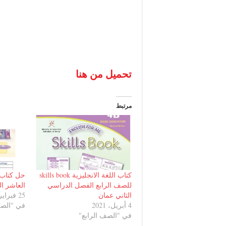
تحميل من هنا
مرتبط
كتاب اللغة الانجليزية skills book
للصف الرابع الفصل الدراسي
العاشر ا
الثاني عمان
25 فبراير، 2023
4 أبريل، 2021
في "الصف
في "الصف الرابع"