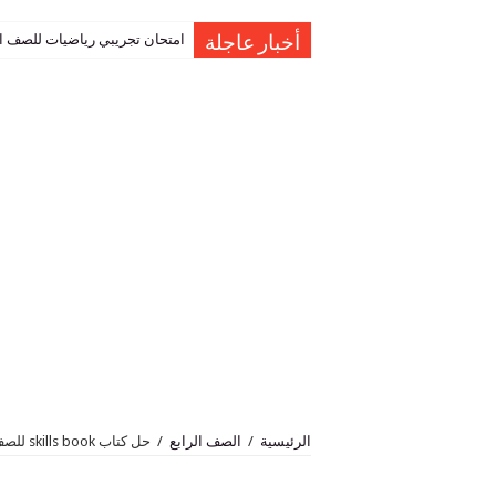
امتحان تجريبي رياضيات للصف العاشر نهاية الفصل 
أخبار عاجلة
الرئيسية
/
الصف الرابع
/
حل كتاب skills book للصف الرابع الفصل الثاني عمان