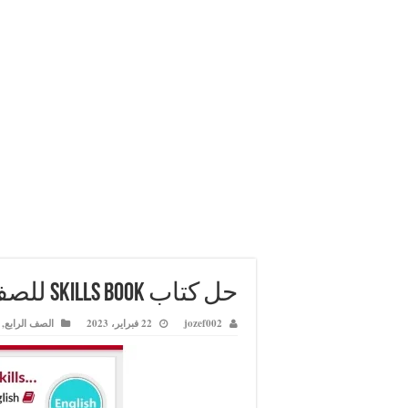
حل كتاب skills book للصف الرابع الفصل الثاني عمان
jozef002
22 فبراير، 2023
الصف الرابع
,