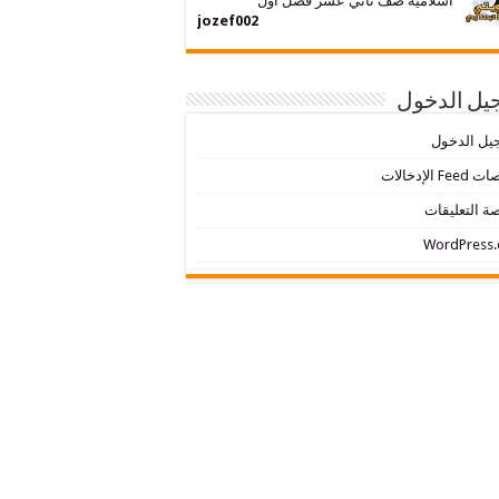
اسلامية صف ثاني عشر فصل اول
jozef002
يل الدخول
يل الدخول
Fe الإدخالات
ة التعليقات
WordPress.