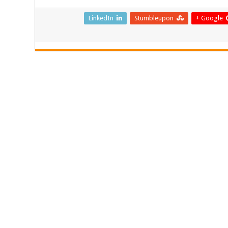
LinkedIn
Stumbleupon
Google +