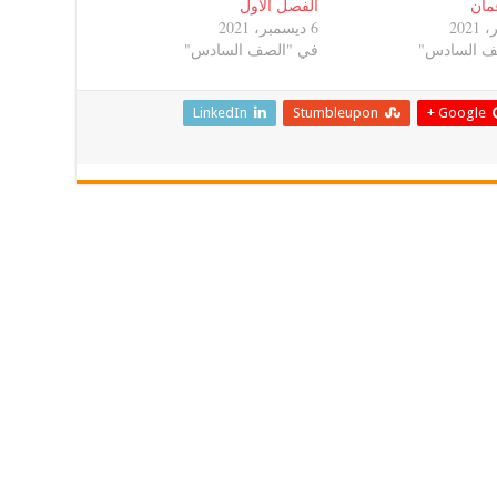
مان
الفصل الاول
6 ديسمبر، 2021
ف السادس"
في "الصف السادس"
LinkedIn
Stumbleupon
Google +