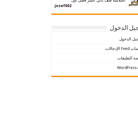
اسلامية صف ثاني عشر فصل اول
jozef002
يل الدخول
يل الدخول
Fe الإدخالات
ة التعليقات
WordPress.