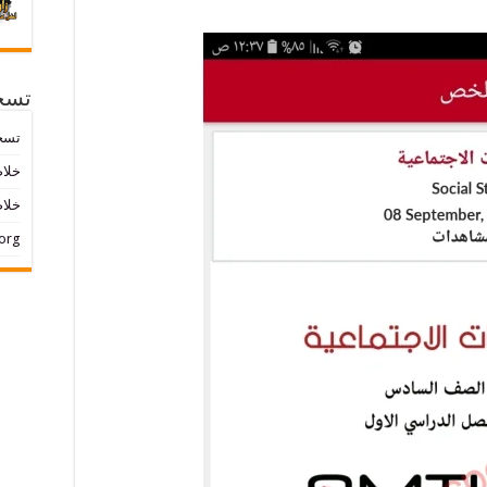
تسج
تسج
خلاصات ed
خلاص
org