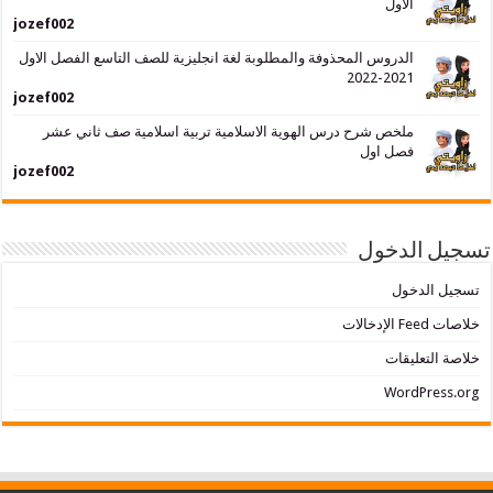
الاول
jozef002
الدروس المحذوفة والمطلوبة لغة انجليزية للصف التاسع الفصل الاول
2021-2022
jozef002
ملخص شرح درس الهوية الاسلامية تربية اسلامية صف ثاني عشر
فصل اول
jozef002
لدخول
دخول
ليقات
WordP