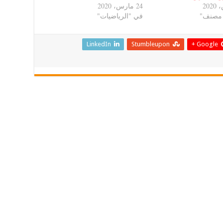
24 مارس، 2020
 مصنف"
في "الرياضيات"
LinkedIn
Stumbleupon
Google +