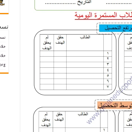
تسج
تسج
خلاصات ed
خلاص
org