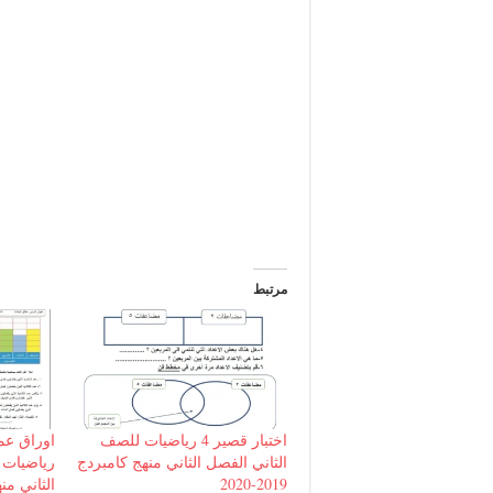
مرتبط
اختبار قصير 4 رياضيات للصف
اوراق عم
الثاني الفصل الثاني منهج كامبردج
رياضيات 
2019-2020
الثاني منهج ك