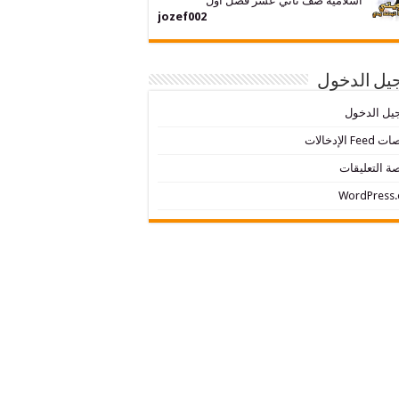
اسلامية صف ثاني عشر فصل اول
jozef002
يل الدخول
يل الدخول
Fe الإدخالات
ة التعليقات
WordPress.