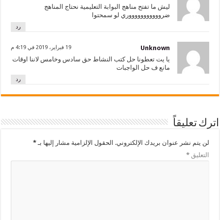
ليش ما تفتح مناهج البوابة التعليمية نحتاج المناهج
ضروووووووووووري لو سمحتوا
رد
Unknown
19 فبراير، 2019 في 4:19 م
يا يت تعطونا حل كتب النشاط حق سادس وخامس لاننا اوقات
مانع ف حل الواجبات
رد
يقاً
شر عنوان بريدك الإلكتروني.
الحقول الإلزامية مشار إليها بـ
*