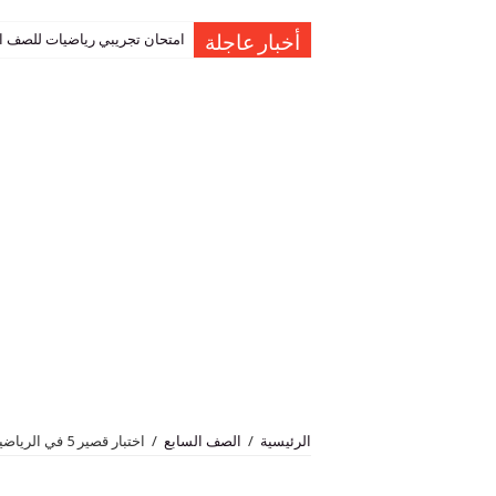
امتحان تجريبي رياضيات للصف العاشر نهاية الفصل 
أخبار عاجلة
الرئيسية
/
الصف السابع
/
اختبار قصير 5 في الرياضيات للصف السابع الفصل الاول منهاج كامبردج 2019-2020