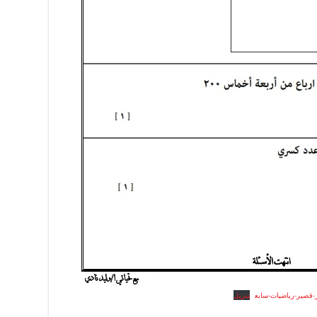
ر-قصير-رياضيات-سابع
تنزيل