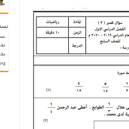
تسج
تسج
خلاصات ed
خلاص
org