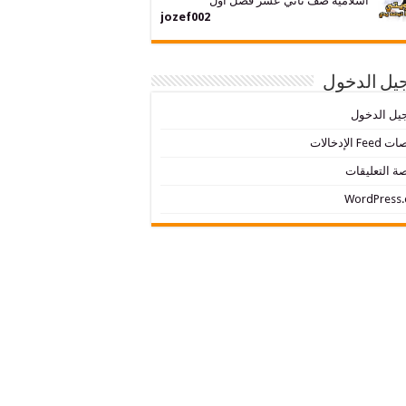
اسلامية صف ثاني عشر فصل اول
jozef002
يل الدخول
يل الدخول
Fe الإدخالات
ة التعليقات
WordPress.