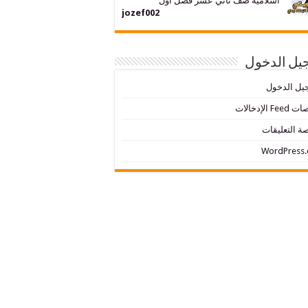
اسلامية صف ثاني عشر فصل اول
jozef002
يل الدخول
يل الدخول
Fe الإدخالات
ة التعليقات
WordPress.