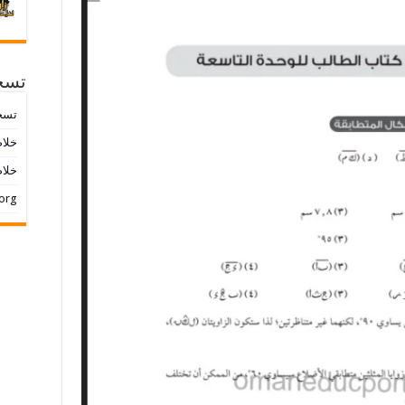
تسج
تسج
خلاصات ed
خلاص
org