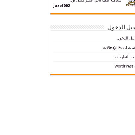
اسلامية صف ثاني عشر فصل اول
jozef002
يل الدخول
يل الدخول
Fe الإدخالات
ة التعليقات
WordPress.