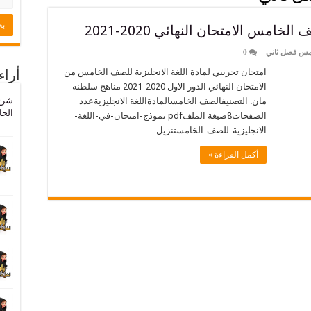
امس الامتحان النهائي 2020-2021
امس فصل ثاني
0
امتحان تجريبي لمادة اللغة الانجليزية للصف الخامس من
أراء
الامتحان النهائي الدور الاول 2020-2021 مناهج سلطنة
شرح
مان. التصنيفالصف الخامسالمادةاللغة الانجليزيةعدد
الحا
الصفحات8صيغة الملفpdf نموذج-امتحان-في-اللغة-
الانجليزية-للصف-الخامستنزيل
أكمل القراءة »