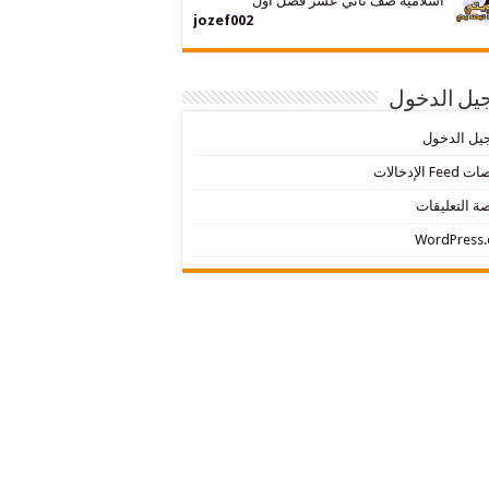
اسلامية صف ثاني عشر فصل اول
jozef002
يل الدخول
يل الدخول
Fe الإدخالات
ة التعليقات
WordPress.